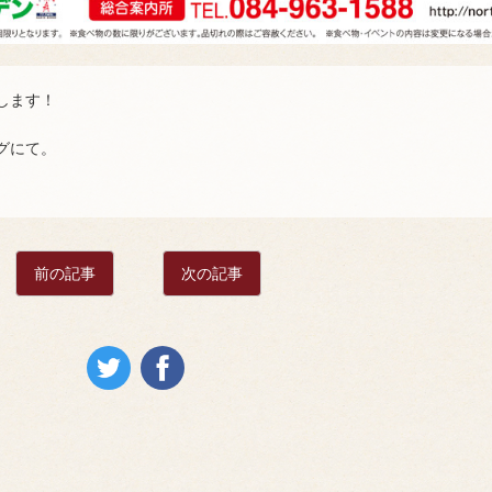
します！
グにて。
前の記事
次の記事